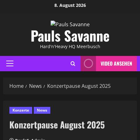
Skip
8. August 2026
to
content
Pauls Savanne
Hard'n'Heavy HQ Meerbusch
VIDEO ANSEHEN
Primary
Menu
Home
News
Konzertpause August 2025
Konzerte
News
Konzertpause August 2025