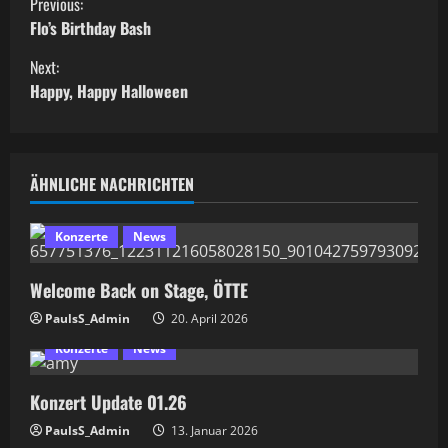
Previous:
o
Flo’s Birthday Bash
Next:
n
Happy, Happy Halloween
t
i
ÄHNLICHE NACHRICHTEN
n
u
Konzerte
News
e
Welcome Back on Stage, ÖTTE
R
PaulsS_Admin
20. April 2026
Konzerte
News
e
Konzert Update 01.26
a
PaulsS_Admin
13. Januar 2026