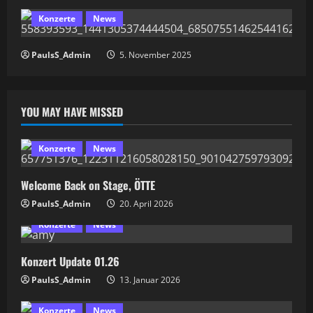
d
Konzerte
News
i
PaulsS_Admin
5. November 2025
n
g
YOU MAY HAVE MISSED
Konzerte
News
Welcome Back on Stage, ÖTTE
PaulsS_Admin
20. April 2026
Konzerte
News
Konzert Update 01.26
PaulsS_Admin
13. Januar 2026
Konzerte
News