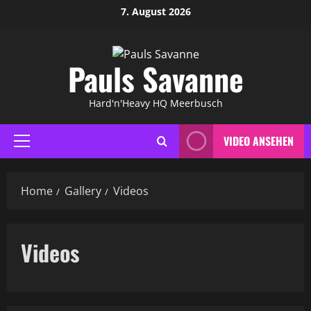
Skip
7. August 2026
to
content
Pauls Savanne
Hard'n'Heavy HQ Meerbusch
VIDEO ANSEHEN
Primary
Menu
Home
Gallery
Videos
Videos