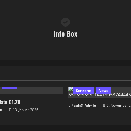
Info Box
News
Konzerte
News
ate 01.26
PaulsS_Admin
5. November 
in
13. Januar 2026