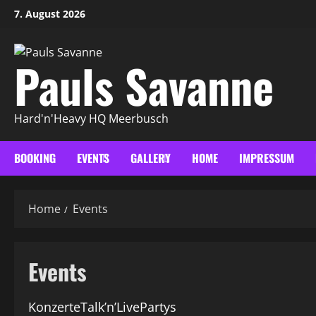
Skip
7. August 2026
to
content
Pauls Savanne
Hard'n'Heavy HQ Meerbusch
BOOKING
EVENTS
GALLERY
HOME
IMPRESSUM
Home
Events
Events
Konzerte
Talk’n’Live
Partys